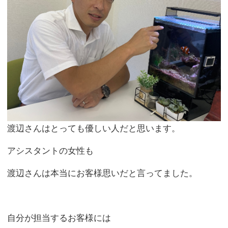
【弊社へのお問い合わせ】：
https://www.c-h-
p.co.jp/contact/
【ホームページ】：
https://www.c-h-p.co.jp/
【YouTube】：
https://www.youtube.com/watch?
v=MFIDxro7QhM
【LINE公式アカウント】
：
https://lin.ee/pjUTDjj
↓↓↓ 「いいね！」 ↓↓↓
【
Facebook】
：
https://www.facebook.com/chp.co.ltd/