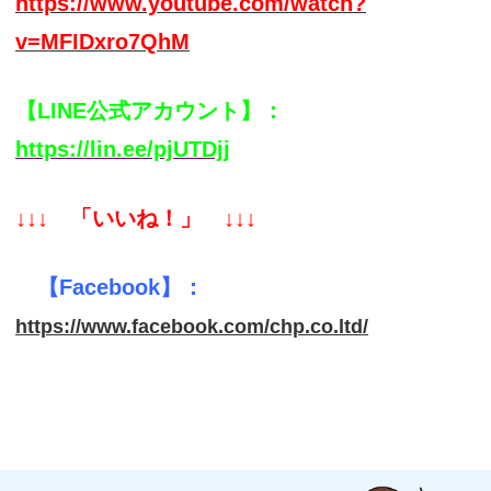
このホームページは、各保険の概要についてご紹介し
ており、特定の保険会社名や商品名のない記載は一般
的な保険商品に関する説明です。取扱商品、各保険の
名称や補償内容は引受保険会社によって異なりますの
で、ご契約(団体契約の場合はご加入）にあたっては、
必ず重要事項説明書や各保険のパンフレット（リーフ
レット）等をよくお読みください。ご不明な点等があ
る場合には、代理店までお問い合わせください。
CONTENTS
【JALUX保険サービス 東海中央事務所】
〒500-8465
岐阜県岐阜市加納寿町4丁目1番地加納寿ビル2A
TEL：058-214-6170 FAX：058-214-6188
©JALUX保険サービス 東海中央事務所