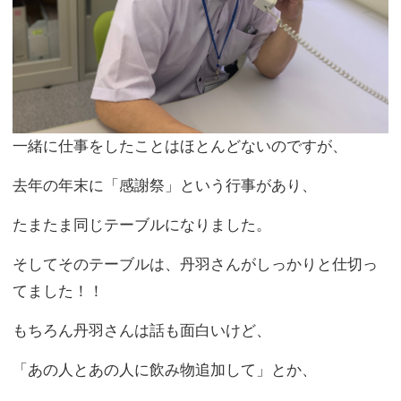
きっとその楽しさと気遣いが
丹羽さんの人気の理由なんだなと思います。
会社の中でも、丹羽さんは頼れる存在だし、
お客様アンケートにも
丹羽さんへの感謝の言葉がいっぱいありました。
これからもそんな皆さんの期待にそえるよう、
からだには気をつけてほしいです。
毎日の岐阜から坂祝への通勤も大変だし、
何より飲みすぎ厳禁で！！！（笑）
そうそう、
コロナウイルス感染予防のためのマスクの下でヒゲが
伸びていて、
マスクをはずした時はビックリしました