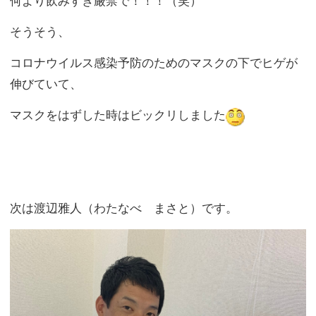
必ず会いに行き、お話して来ると。
岐阜東支店の水槽の魚も、
花壇の手入れも渡辺さんがお世話しています(休日もで
す）
人にも生き物にも花にも、
やさしさが感じられます。
渡辺さんは多趣味で、
特に好きなものはゴルフと
生き物(爬虫類・亀・魚を飼っている）だそうです。
ゴルフはかなりの腕のようですよ
私もメダカを３０種類くらい飼っているので、
いつか我が家にも見に来てほしいと思っています。