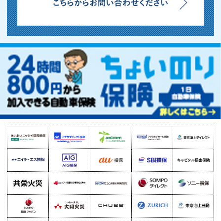
必ず重要事項説明書や各保険のパンフレット（リーフ
レット）等をよくお読みください。ご不明な点等があ
る場合には、代理店までお問い合わせください。
CONTENTS
【JALUX保険サービス 東海中央事務所】
〒500-8465
岐阜県岐阜市加納寿町4丁目1番地加納寿ビル2A
TEL：058-214-6170 FAX：058-214-6188
©JALUX保険サービス 東海中央事務所